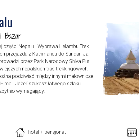
alu
i Bazar
ej części Nepalu. Wyprawa Helambu Trek
ach przejazdu z Kathmandu do Sundari Jal i
prowadzi przez Park Narodowy Shiva Puri
twiejszych nepalskich tras trekkingowych,
 można podziwiać między innymi malownicze
imal. Jeżeli szukasz łatwego szlaku
t zbytnio wymagający.
hotel + pensjonat