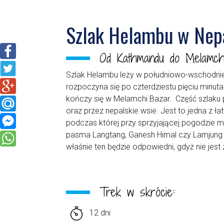
Szlak Helambu w Nep
Od Kathmandu do Melamch
Szlak Helambu leży w południowo-wschodni
rozpoczyna się po czterdziestu pięciu minut
kończy się w Melamchi Bazar. Część szlaku 
oraz przez nepalskie wsie. Jest to jedna z ła
podczas której przy sprzyjającej pogodzie
pasma Langtang, Ganesh Himal czy Lamjung H
właśnie ten będzie odpowiedni, gdyż nie jes
Trek w skrócie:
12 dni