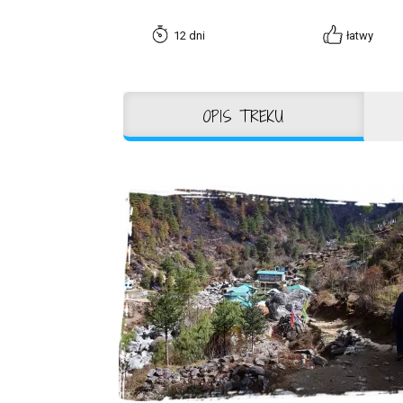
12 dni
łatwy
OPIS TREKU