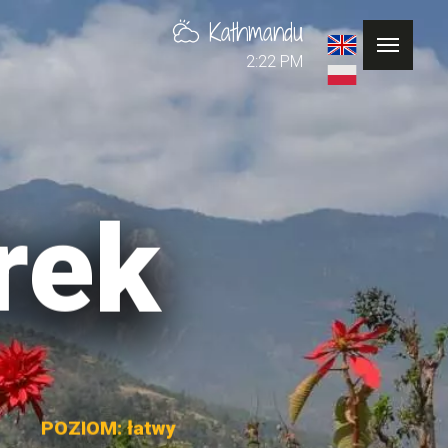
Kathmandu
2:22 PM
rek
POZIOM: łatwy