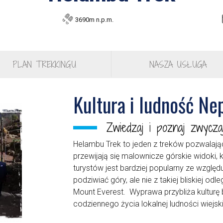
3690m n.p.m.
PLAN TREKKINGU
NASZA USŁUGA
Kultura i ludność Ne
Zwiedzaj i poznaj zwycz
Helambu Trek to jeden z treków pozwalają
przewijają się malownicze górskie widoki, 
turystów jest bardziej popularny ze względ
podziwiać góry, ale nie z takiej bliskiej odl
Mount Everest. Wyprawa przybliża kulturę 
codziennego życia lokalnej ludności wiejskiej