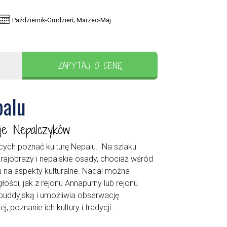
Październik-Grudzień; Marzec-Maj
ZAPYTAJ O CENĘ
palu
aje Nepalczyków
cych poznać kulturę Nepalu. Na szlaku
krajobrazy i nepalskie osady, chociaż wśród
u na aspekty kulturalne. Nadal można
egłości, jak z rejonu Annapurny lub rejonu
buddyjską i umożliwia obserwację
, poznanie ich kultury i tradycji.