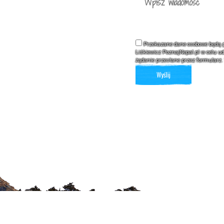
Przekazane dane osobowe będą p
Liśkiewicz PoznajNepal.pl w celu u
żądanie przesłane przez formularz