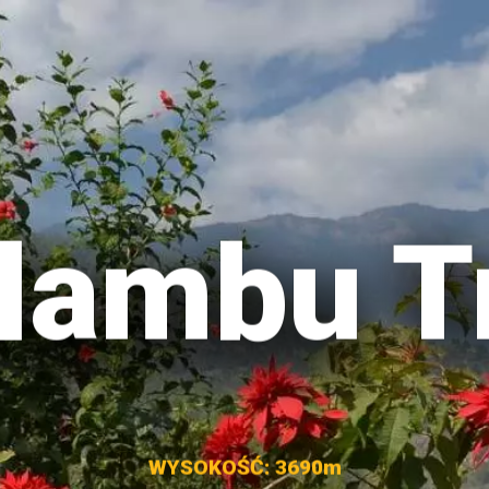
lambu T
WYSOKOŚĆ: 3690m